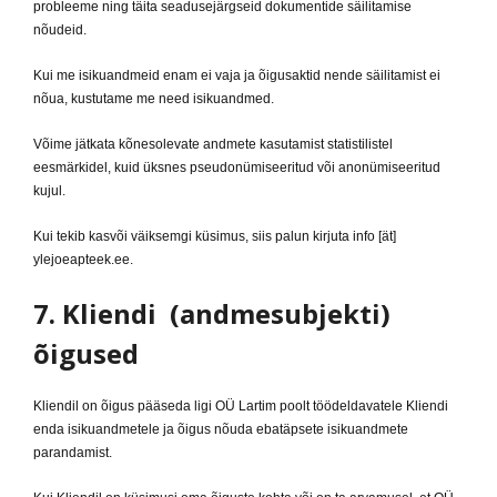
probleeme ning täita seadusejärgseid dokumentide säilitamise
nõudeid.
Kui me isikuandmeid enam ei vaja ja õigusaktid nende säilitamist ei
nõua, kustutame me need isikuandmed.
Võime jätkata kõnesolevate andmete kasutamist statistilistel
eesmärkidel, kuid üksnes pseudonümiseeritud või anonümiseeritud
kujul.
Kui tekib kasvõi väiksemgi küsimus, siis palun kirjuta info [ät]
ylejoeapteek.ee.
7. Kliendi (andmesubjekti)
õigused
Kliendil on õigus pääseda ligi OÜ Lartim poolt töödeldavatele Kliendi
enda isikuandmetele ja õigus nõuda ebatäpsete isikuandmete
parandamist.