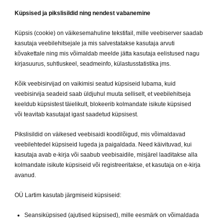
Küpsised ja pikslisildid ning nendest vabanemine
Küpsis (cookie) on väikesemahuline tekstifail, mille veebiserver saadab
kasutaja veebilehitsejale ja mis salvestatakse kasutaja arvuti
kõvakettale ning mis võimaldab meelde jätta kasutaja eelistused nagu
kirjasuurus, suhtluskeel, seadmeinfo, külastusstatistika jms.
Kõik veebisirvijad on vaikimisi seatud küpsiseid lubama, kuid
veebisirvija seadeid saab üldjuhul muuta selliselt, et veebilehitseja
keeldub küpsistest täielikult, blokeerib kolmandate isikute küpsised
või teavitab kasutajat igast saadetud küpsisest.
Pikslisildid on väikesed veebisaidi koodilõigud, mis võimaldavad
veebilehtedel küpsiseid lugeda ja paigaldada. Need käivituvad, kui
kasutaja avab e-kirja või saabub veebisaidile, misjärel laaditakse alla
kolmandate isikute küpsiseid või registreeritakse, et kasutaja on e-kirja
avanud.
OÜ Lartim kasutab järgmiseid küpsiseid:
Seansiküpsised (ajutised küpsised), mille eesmärk on võimaldada