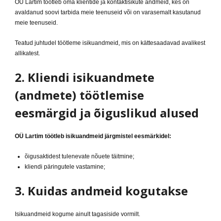
OÜ Lartim töötleb oma klientide ja kontaktisikute andmeid, kes on
avaldanud soovi tarbida meie teenuseid või on varasemalt kasutanud
meie teenuseid.
Teatud juhtudel töötleme isikuandmeid, mis on kättesaadavad avalikest
allikatest.
2. Kliendi isikuandmete
(andmete) töötlemise
eesmärgid ja õiguslikud alused
OÜ Lartim töötleb isikuandmeid järgmistel eesmärkidel:
õigusaktidest tulenevate nõuete täitmine;
kliendi päringutele vastamine;
3. Kuidas andmeid kogutakse
Isikuandmeid kogume ainult tagasiside vormilt.