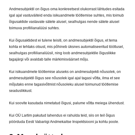
Andmesubjektil on õigus oma konkreetsest olukorrast lähtudes esitada
igal ajal vastuväiteid enda isikuandmete töötlemise suhtes, mis toimub
õigusaktide vastavate sätete alusel, sealhulgas nende sätete alusel
toimuva profiilianalüüsi suhtes.
Kui õigusaktidest ei tulene teisiti, on andmesubjektil õigus, et tema
kohta ei tehtaks otsust, mis põhineb üksnes automatiseeritud töötlusel,
sealhulgas profiilianalüüsil, ning loob andmesubjektile õiguslikke
tagajärgi või avaldab talle märkimisväärset mõju.
Kui isikuandmete töötlemise aluseks on andmesubjekti nõusolek, on
andmesubjektil õigus see nõusolek igal ajal tagasi võtta, ilma et see
mõjutaks enne tagasivõtmist nõusoleku alusel toimunud töötlemise
seaduslikkust.
Kui soovite kasutada nimetatud õigusi, palume võtta meiega ühendust.
Kui OÜ Lartim pakutud lahendus ei rahulda teid, siis on teil õigus
pöörduda Eesti Vabariigi Andmekaitse Inspektsiooni ja kohtu poole.