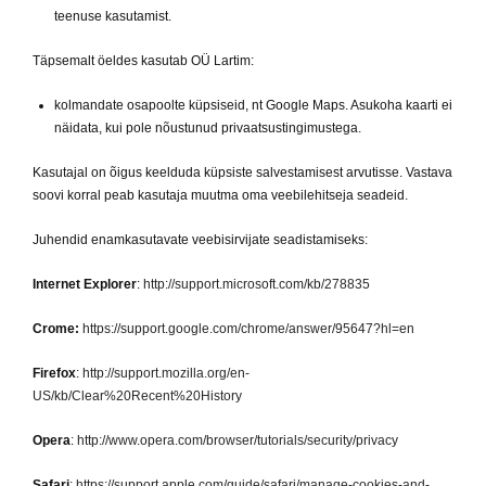
teenuse kasutamist.
Täpsemalt öeldes kasutab OÜ Lartim:
kolmandate osapoolte küpsiseid, nt Google Maps. Asukoha kaarti ei
näidata, kui pole nõustunud privaatsustingimustega.
Kasutajal on õigus keelduda küpsiste salvestamisest arvutisse. Vastava
soovi korral peab kasutaja muutma oma veebilehitseja seadeid.
Juhendid enamkasutavate veebisirvijate seadistamiseks:
Internet Explorer
:
http://support.microsoft.com/kb/278835
Crome:
https://support.google.com/chrome/answer/95647?hl=en
Firefox
:
http://support.mozilla.org/en-
US/kb/Clear%20Recent%20History
Opera
:
http://www.opera.com/browser/tutorials/security/privacy
Safari
:
https://support.apple.com/guide/safari/manage-cookies-and-