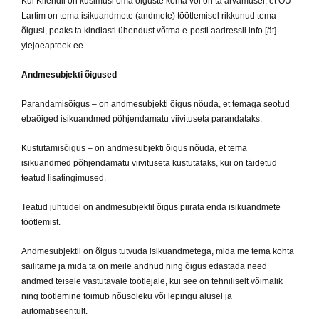
Kui Kliendil on küsimusi oma õiguste kohta või on ta arvamusel, et OÜ
Lartim on tema isikuandmete (andmete) töötlemisel rikkunud tema
õigusi, peaks ta kindlasti ühendust võtma e-posti aadressil info [ät]
ylejoeapteek.ee.
Andmesubjekti õigused
Parandamisõigus – on andmesubjekti õigus nõuda, et temaga seotud
ebaõiged isikuandmed põhjendamatu viivituseta parandataks.
Kustutamisõigus – on andmesubjekti õigus nõuda, et tema
isikuandmed põhjendamatu viivituseta kustutataks, kui on täidetud
teatud lisatingimused.
Teatud juhtudel on andmesubjektil õigus piirata enda isikuandmete
töötlemist.
Andmesubjektil on õigus tutvuda isikuandmetega, mida me tema kohta
säilitame ja mida ta on meile andnud ning õigus edastada need
andmed teisele vastutavale töötlejale, kui see on tehniliselt võimalik
ning töötlemine toimub nõusoleku või lepingu alusel ja
automatiseeritult.