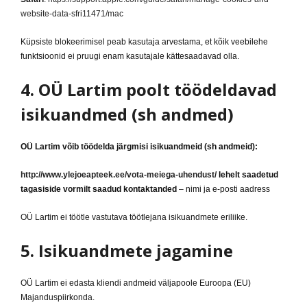
website-data-sfri11471/mac
Küpsiste blokeerimisel peab kasutaja arvestama, et kõik veebilehe
funktsioonid ei pruugi enam kasutajale kättesaadavad olla.
4. OÜ Lartim poolt töödeldavad
isikuandmed (sh andmed)
OÜ Lartim võib töödelda järgmisi isikuandmeid (sh andmeid):
http://www.ylejoeapteek.ee/vota-meiega-uhendust/
lehelt saadetud
tagasiside vormilt saadud
kontaktanded
– nimi ja e-posti aadress
OÜ Lartim ei töötle vastutava töötlejana isikuandmete eriliike.
5. Isikuandmete jagamine
OÜ Lartim ei edasta kliendi andmeid väljapoole Euroopa (EU)
Majanduspiirkonda.