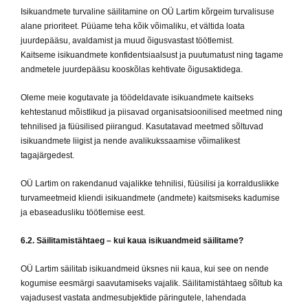
Isikuandmete turvaline säilitamine on OÜ Lartim kõrgeim turvalisuse
alane prioriteet. Püüame teha kõik võimaliku, et vältida loata
juurdepääsu, avaldamist ja muud õigusvastast töötlemist.
Kaitseme isikuandmete konfidentsiaalsust ja puutumatust ning tagame
andmetele juurdepääsu kooskõlas kehtivate õigusaktidega.
Oleme meie kogutavate ja töödeldavate isikuandmete kaitseks
kehtestanud mõistlikud ja piisavad organisatsioonilised meetmed ning
tehnilised ja füüsilised piirangud. Kasutatavad meetmed sõltuvad
isikuandmete liigist ja nende avalikukssaamise võimalikest
tagajärgedest.
OÜ Lartim on rakendanud vajalikke tehnilisi, füüsilisi ja korralduslikke
turvameetmeid kliendi isikuandmete (andmete) kaitsmiseks kadumise
ja ebaseadusliku töötlemise eest.
6.2. Säilitamistähtaeg – kui kaua isikuandmeid säilitame?
OÜ Lartim säilitab isikuandmeid üksnes nii kaua, kui see on nende
kogumise eesmärgi saavutamiseks vajalik. Säilitamistähtaeg sõltub ka
vajadusest vastata andmesubjektide päringutele, lahendada