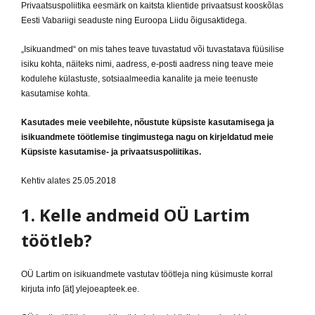
Privaatsuspoliitika eesmärk on kaitsta klientide privaatsust kooskõlas
Eesti Vabariigi seaduste ning Euroopa Liidu õigusaktidega.
„Isikuandmed“ on mis tahes teave tuvastatud või tuvastatava füüsilise
isiku kohta, näiteks nimi, aadress, e-posti aadress ning teave meie
kodulehe külastuste, sotsiaalmeedia kanalite ja meie teenuste
kasutamise kohta.
Kasutades meie veebilehte, nõustute küpsiste kasutamisega ja
isikuandmete töötlemise tingimustega nagu on kirjeldatud meie
Küpsiste kasutamise- ja privaatsuspoliitikas.
Kehtiv alates 25.05.2018
1. Kelle andmeid OÜ Lartim
töötleb?
OÜ Lartim on isikuandmete vastutav töötleja ning küsimuste korral
kirjuta info [ät] ylejoeapteek.ee.