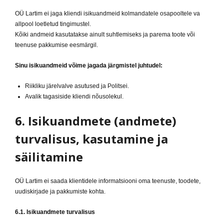
OÜ Lartim ei jaga kliendi isikuandmeid kolmandatele osapooltele va
allpool loetletud tingimustel.
Kõiki andmeid kasutatakse ainult suhtlemiseks ja parema toote või
teenuse pakkumise eesmärgil.
Sinu isikuandmeid võime jagada järgmistel juhtudel:
Riikliku järelvalve asutused ja Politsei.
Avalik tagasiside kliendi nõusolekul.
6. Isikuandmete (andmete)
turvalisus, kasutamine ja
säilitamine
OÜ Lartim ei saada klientidele informatsiooni oma teenuste, toodete,
uudiskirjade ja pakkumiste kohta.
6.1. Isikuandmete turvalisus