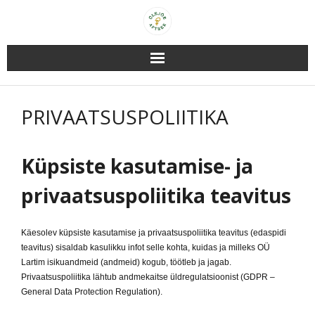
Skip
to
content
PRIVAATSUSPOLIITIKA
Küpsiste kasutamise- ja
privaatsuspoliitika teavitus
Käesolev küpsiste kasutamise ja privaatsuspoliitika teavitus (edaspidi
teavitus) sisaldab kasulikku infot selle kohta, kuidas ja milleks OÜ
Lartim isikuandmeid (andmeid) kogub, töötleb ja jagab.
Privaatsuspoliitika lähtub andmekaitse üldregulatsioonist (GDPR –
General Data Protection Regulation).